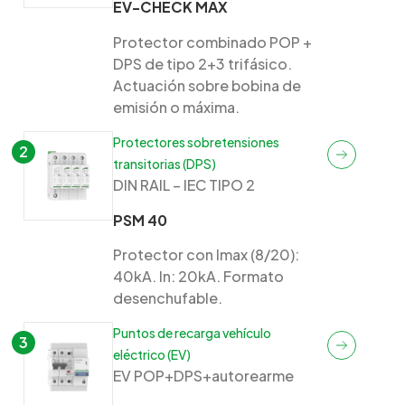
EV-CHECK MAX
Protector combinado POP +
DPS de tipo 2+3 trifásico.
Actuación sobre bobina de
emisión o máxima.
Protectores sobretensiones
2
transitorias (DPS)
DIN RAIL – IEC TIPO 2
PSM 40
Protector con Imax (8/20):
40kA. In: 20kA. Formato
desenchufable.
Puntos de recarga vehículo
3
eléctrico (EV)
EV POP+DPS+autorearme