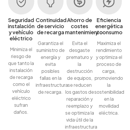
Seguridad
Continuidad
Ahorro de
Eficiencia
instalación
de servicio
costes
energética
y vehículo
de recarga
mantenimiento
y consumo
eléctrico
Garantiza el
Evita el
Maximiza el
Minimiza el
suministro de
desgaste
rendimiento
riesgo de
energía y
prematuro y
y optimiza el
que tanto la
evita
la
proceso de
instalación
posibles
destrucción
carga,
de recarga
fallas en la
de equipos,
promoviendo
como el
infraestructura
se reducen
la
vehículo
de recarga.
los gastos de
sostenibilidad
eléctrico
reparación y
en la
sufran
reemplazo y
movilidad
daños.
se optimiza la
eléctrica.
vida útil de la
infraestructura