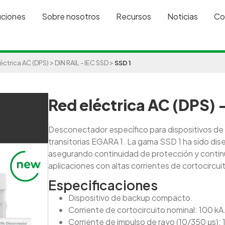
uciones
Sobre nosotros
Recursos
Noticias
Co
>
>
éctrica AC (DPS)
DIN RAIL - IEC SSD
SSD 1
Red eléctrica AC (DPS) 
Desconectador específico para dispositivos de
transitorias EGARA 1. La gama SSD 1 ha sido dis
asegurando continuidad de protección y contin
aplicaciones con altas corrientes de cortocircui
Especificaciones
Dispositivo de backup compacto.
Corriente de cortocircuito nominal: 100 kA
Corriente de impulso de rayo (10/350 μs): 1