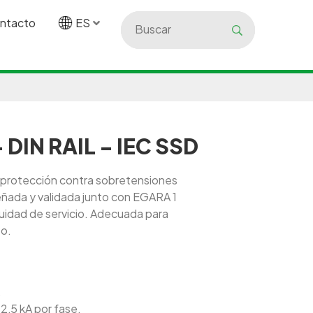
ntacto
ES
- DIN RAIL - IEC SSD
 protección contra sobretensiones
eñada y validada junto con EGARA 1
uidad de servicio. Adecuada para
to.
.
2,5 kA por fase.