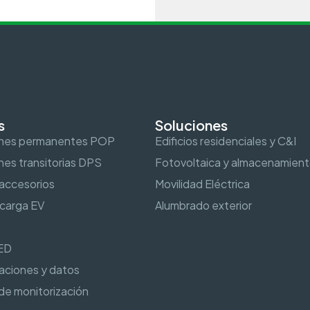
s
Soluciones
ones permanentes POP
Edificios residenciales y C&I
es transitorias DPS
Fotovoltaica y almacenamien
 accesorios
Movilidad Eléctrica
carga EV
Alumbrado exterior
ED
aciones y datos
 de monitorización