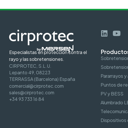
Producto
Especialistas en protección contra el
Sobretensi
rayo y las sobretensiones.
CIRPROTEC, S.L.U.
Sobretension
Lepanto 49, 08223
Pararrayos y
TERRASSA (Barcelona) España
Puntos de re
comercial@cirprotec.com
sales@cirprotec.com
PV y BESS
+34 93 733 16 84
Alumbrado L
Telecomunic
Dispositivos