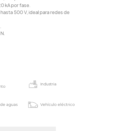
20 kA por fase.
 hasta 500 V, ideal para redes de
.
IN.
Industria
nto
 de aguas
Vehículo eléctrico