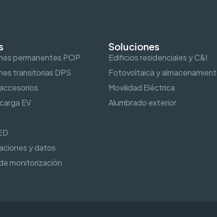
s
Soluciones
ones permanentes POP
Edificios residenciales y C&I
es transitorias DPS
Fotovoltaica y almacenamien
 accesorios
Movilidad Eléctrica
carga EV
Alumbrado exterior
ED
aciones y datos
 de monitorización