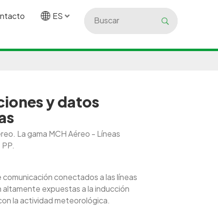
ntacto
ES
ciones y datos
as
aéreo. La gama MCH Aéreo - Líneas
s PP.
 comunicación conectados a las líneas
n altamente expuestas a la inducción
con la actividad meteorológica.