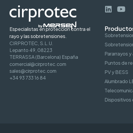
Producto
Especialistas en protección contra el
Sobretensi
rayo y las sobretensiones.
CIRPROTEC, S.L.U.
Sobretension
Lepanto 49, 08223
Pararrayos y
TERRASSA (Barcelona) España
Puntos de re
comercial@cirprotec.com
sales@cirprotec.com
PV y BESS
+34 93 733 16 84
Alumbrado L
Telecomunic
Dispositivos