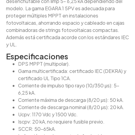
desenchufable con Iimp 5- 6,25 kA dependiendo del
modelo. La gama EGARA 1 5PV es adecuada para
proteger múltiples MPPT en instalaciones
fotovoltaicas, ahorrando espacio y cableado en cajas
combinadoras de strings fotovoltaicas compactas.
Además está certificada acorde con los estándares IEC
y UL.
Especificaciones
DPS MPPT (multipolar).
Gama multicertificada: certificado IEC (DEKRA) y
certificado UL Tipo 1CA.
Corriente de impulso tipo rayo (10/350 μs): 5-
6,25 kA.
Corriente máxima de descarga (8/20 μs): 50 kA.
Corriente de descarga nominal (8/20 μs): 20 kA.
Ucpv: 1170 Vdc y 1500 Vdc.
Iscpv: 20 kA, no requiere fusible previo.
SCCR: 50-65kA.