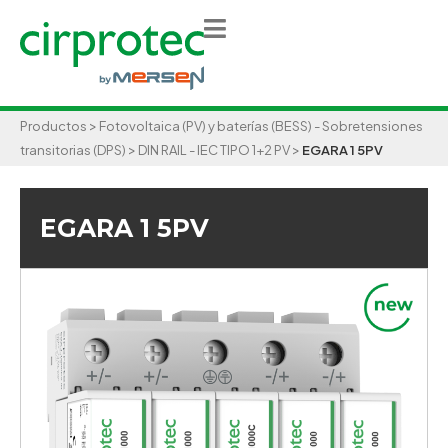
>
Productos
Fotovoltaica (PV) y baterías (BESS) - Sobretensiones
>
>
transitorias (DPS)
DIN RAIL - IEC TIPO 1+2 PV
EGARA 1 5PV
EGARA 1 5PV